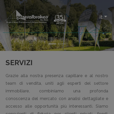
Codice
IT
it
EN
«
»
Contratto
HOME
Qualsiasi
CHI
SERVIZI
SIAMO
Vendita
Grazie alla nostra presenza capillare e al nostro
IMMOBILI
Affitto
team di vendita, uniti agli esperti del settore
immobiliare, combiniamo una profonda
SERVIZI
conoscenza del mercato con analisi dettagliate e
Scegli
accesso alle opportunità più interessanti. Siamo
dove
CONTATTI
consulenti di fiducia per clienti privati, fondi,